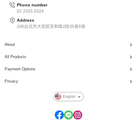
Phone number
02 2325 0324
Address
106台北市大安區安和路2段35巷5號
About
All Products
Payment Options
Privacy
English