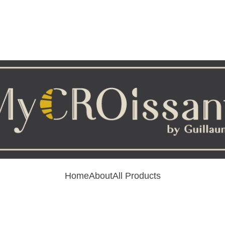
Home
About
All Products