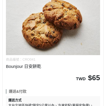
商品編號：
CRO041
Bounjour 日安餅乾
$
65
TWD
運送&付款
運送方式
大台北地區快遞*限定5公里以內
冷凍宅配(黑貓宅急便)