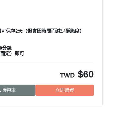
常溫可保存2天（但會因時間而減少酥脆度）
40分鐘
功率而定）即可
$
60
TWD
入購物車
立即購買