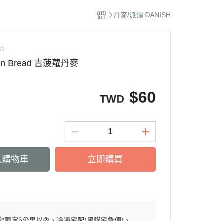
丹麥/派類 DANISH
31
elon Bread 吉菠蘿丹麥
$
60
TWD
入購物車
立即購買
*限定5公里以內
冷凍宅配(黑貓宅急便)