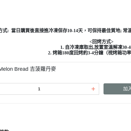
方式:
當日購買後直接進冷凍保存10-14天，可保持最佳質地; 
<
回烤方式
>
1. 自冷凍庫取出,放置室溫解凍30-
2. 烤箱180度回烤約3-4分鐘（視烤箱
e Melon Bread 吉菠蘿丹麥
加